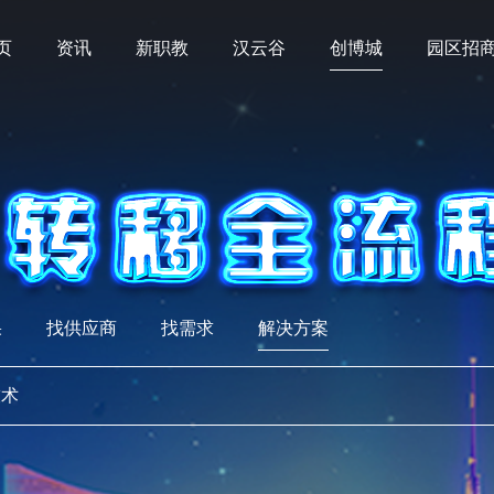
页
资讯
新职教
汉云谷
创博城
园区招
果
找供应商
找需求
解决方案